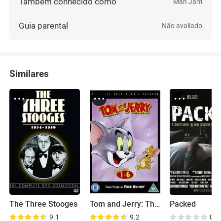
Também conhecido como
Man Jam
Guia parental
Não avaliado
Similares
The Three Stooges
Tom and Jerry: The Classic Collection
Packed
9.1
9.2
0.0