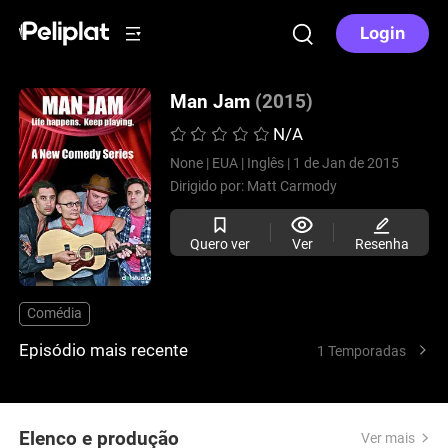
Login
Man Jam
(2015)
N/A
None |
EUA |
Inglês |
1 de Jan de 2015
Dirigido por:
Matt Carmody
Quero ver
Ver
Resenha
Comédia
Episódio mais recente
1 Temporadas
Elenco e produção
Ver mais