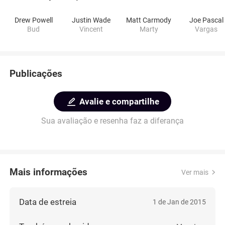
Drew Powell
Justin Wade
Matt Carmody
Joe Pascal
Bud
Vincent
Marty
Vargas
Publicações
Avalie e compartilhe
Sua avaliação e resenha faz a diferança
Mais informações
Ver mais
Data de estreia
1 de Jan de 2015