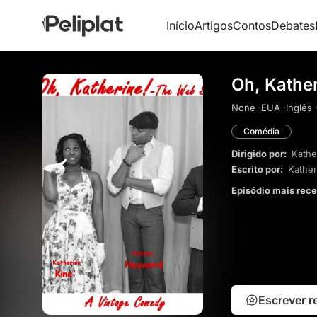
Início
Artigos
Contos
Debates
Oh, Kather
None ·
EUA ·
Inglês 
Comédia
Dirigido por:
Kathe
Escrito por:
Kather
Episódio mais rec
Escrever 