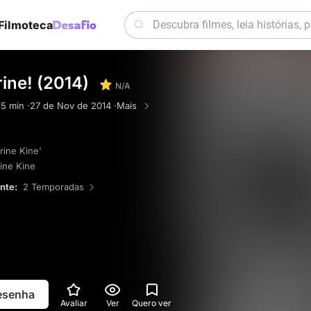
Filmoteca
ine! (2014)
N/A
·
5 min ·
27 de Nov de 2014 ·
Mais
rine Kine'
ine Kine
ente:
2 Temporadas
resenha
Avaliar
Ver
Quero ver