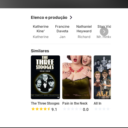
Elenco e produção
Katherine
Francine
Nathaniel
Stan Vidal
Ke
Kine'
Daveta
Heyward
Sta
Katherine
Jan
Richard
Mr. Hinkely
Similares
The Three Stooges
Pain in the Neck
All In
9.1
0.0
0.0