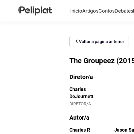
Início
Artigos
Contos
Debates
Voltar à página anterior
The Groupeez (2015
Diretor/a
Charles
DeJournett
DIRETOR/A
Autor/a
Charles R
Jason S