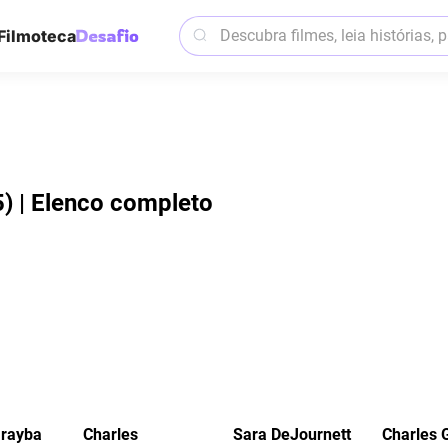
Filmoteca
) | Elenco completo
arayba
Charles
Sara DeJournett
Charles G