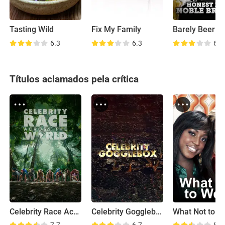
Tasting Wild
Fix My Family
Barely Beer B
6.3
6.3
6.2
Títulos aclamados pela crítica
Celebrity Race Across the World
Celebrity Gogglebox
What Not to W