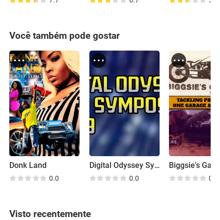
7.7
6.7
5.7
Você também pode gostar
Donk Land
Digital Odyssey Symposium
Biggsie's Gar
0.0
0.0
0.0
Visto recentemente