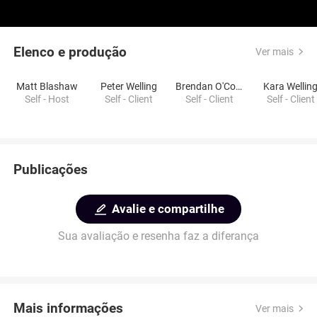
Elenco e produção
Ver mais
Matt Blashaw
Peter Welling
Brendan O'Connor
Kara Wellin
Self - Host
Self - Client
Self - Client
Self - Client
Publicações
Avalie e compartilhe
Sua avaliação e resenha faz a diferança
Mais informações
Ver mais