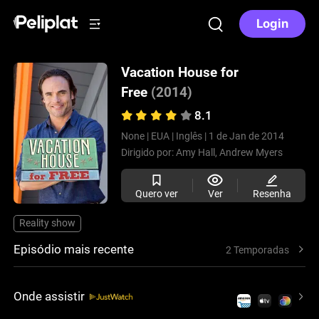
Login
Vacation House for
Free
(2014)
8.1
None |
EUA |
Inglês |
1 de Jan de 2014
Dirigido por:
Amy Hall,
Andrew Myers
Quero ver
Ver
Resenha
Reality show
Episódio mais recente
2 Temporadas
Onde assistir