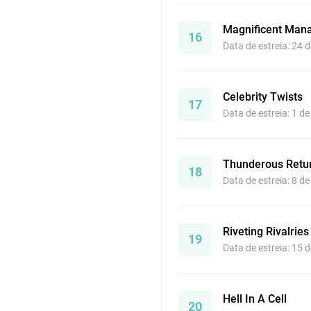
Magnificent Man
16
Data de estreia: 24 
Celebrity Twists
17
Data de estreia: 1 d
Thunderous Retu
18
Data de estreia: 8 d
Riveting Rivalries
19
Data de estreia: 15 
Hell In A Cell
20