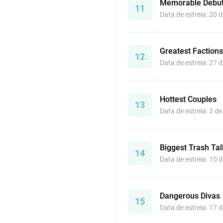
Memorable Debu
11
Data de estreia: 20 
Greatest Factions
12
Data de estreia: 27 
Hottest Couples
13
Data de estreia: 3 d
Biggest Trash Tal
14
Data de estreia: 10 
Dangerous Divas
15
Data de estreia: 17 