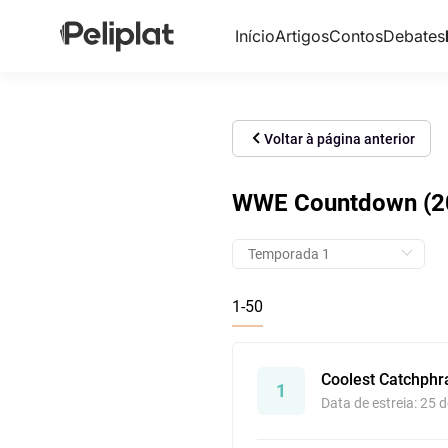
Início
Artigos
Contos
Debates
Voltar à página anterior
WWE Countdown (201
1-50
Coolest Catchphr
1
Data de estreia: 25 