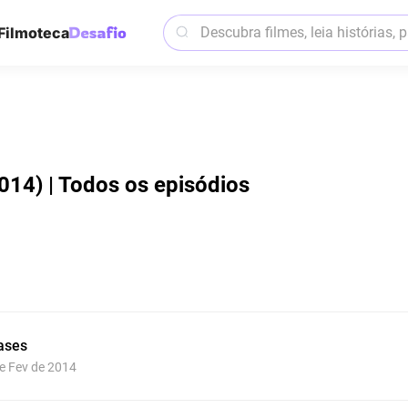
Filmoteca
4) | Todos os episódios
ases
de Fev de 2014