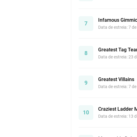
Infamous Gimmi
7
Data de estreia: 7 d
Greatest Tag Te
8
Data de estreia: 23 
Greatest Villains
9
Data de estreia: 7 d
Craziest Ladder 
10
Data de estreia: 13 