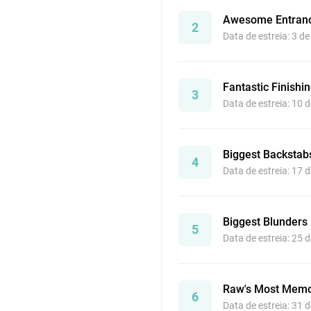
Awesome Entran
2
Data de estreia: 3 d
Fantastic Finish
3
Data de estreia: 10 
Biggest Backstab
4
Data de estreia: 17 
Biggest Blunders
5
Data de estreia: 25 
Raw's Most Mem
6
Data de estreia: 31 