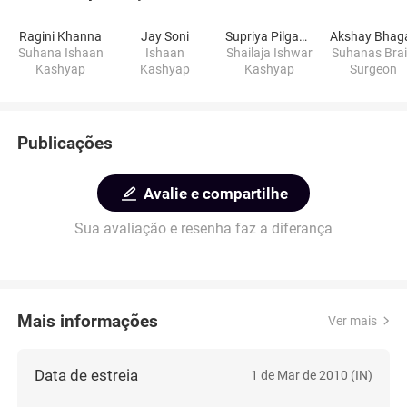
Ragini Khanna
Jay Soni
Supriya Pilgaonkar
Akshay Bhag
Suhana Ishaan
Ishaan
Shailaja Ishwar
Suhanas Bra
Kashyap
Kashyap
Kashyap
Surgeon
Publicações
Avalie e compartilhe
Sua avaliação e resenha faz a diferança
Mais informações
Ver mais
Data de estreia
1 de Mar de 2010 (IN)