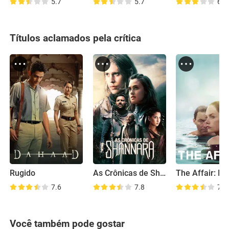
5.7
5.7
6.5
Títulos aclamados pela crítica
Rugido
As Crônicas de Shannara
7.6
7.8
7.7
Você também pode gostar