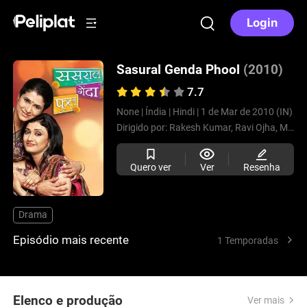
Login
Sasural Genda Phool
(2010)
7.7
None |
Índia |
Hindi |
1 de Mar de 2010 (IN)
Dirigido por:
Rakesh Kumar,
Ravi Ojha,
Manisha Dwivedi
Quero ver
Ver
Resenha
Drama
Episódio mais recente
1 Temporadas
Elenco e produção
Ver mais