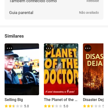
Também conhecido como
Reelside
Guia parental
Não avaliado
Similares
Selling Big
The Planet of the Doctor
Disaster Deja 
5.0
5.0
5.4