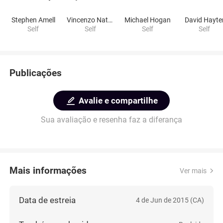
Stephen Amell
Vincenzo Natali
Michael Hogan
David Hayte
Self
Self
Self
Self
Publicações
Avalie e compartilhe
Sua avaliação e resenha faz a diferança
Mais informações
Ver mais
Data de estreia
4 de Jun de 2015 (CA)