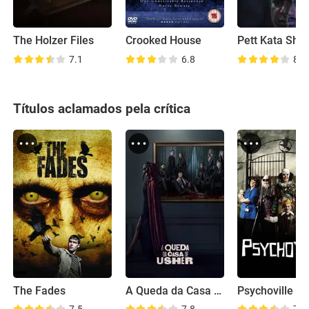
The Holzer Files
Crooked House
Pett Kata Sha
7.1
6.8
8.0
Títulos aclamados pela crítica
The Fades
A Queda da Casa de Usher
Psychoville