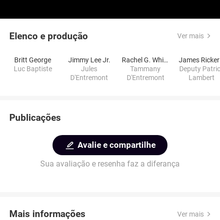
Elenco e produção
Ver mais
Britt George
Jimmy Lee Jr.
Rachel G. Whittle
James Ricker 
Luc Baptiste
Jules
Tammany
Deputy Patri
D'Entremont
D'Entremont
Lambert
Publicações
Avalie e compartilhe
Sua avaliação e resenha faz a diferança
Mais informações
Ver mais