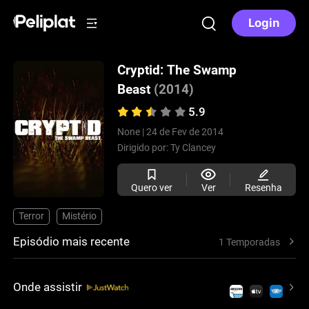
Login
Cryptid: The Swamp
Beast
(2014)
5.9
None |
24 de Fev de 2014
Dirigido por:
Ty Clancey
Quero ver
Ver
Resenha
Terror
Mistério
Episódio mais recente
1 Temporadas
Onde assistir