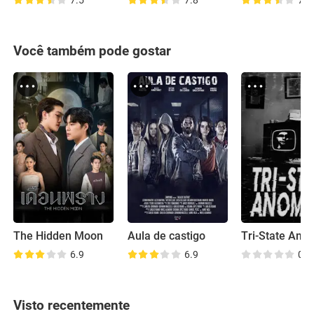
7.5
7.8
7.9
Você também pode gostar
The Hidden Moon
Aula de castigo
Tri-State Ano
6.9
6.9
0.0
Visto recentemente