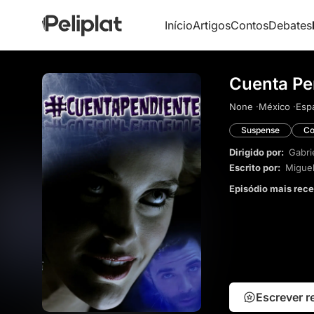
Início
Artigos
Contos
Debates
Cuenta Pe
None ·
México ·
Espa
Suspense
Co
Dirigido por:
Gabri
Escrito por:
Migue
Episódio mais rec
Escrever 