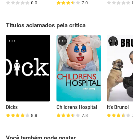
0.0
7.0
0.0
Títulos aclamados pela crítica
Dicks
Childrens Hospital
It's Bruno!
8.8
7.8
7.4
Você também pode gostar