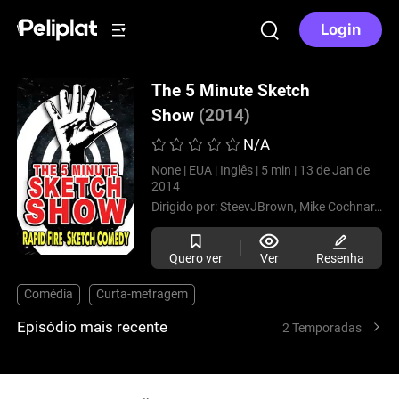
Login
The 5 Minute Sketch
Show
(2014)
N/A
None |
EUA |
Inglês |
5 min |
13 de Jan de
2014
Dirigido por:
SteevJBrown,
Mike Cochnar,
Cho
Quero ver
Ver
Resenha
Comédia
Curta-metragem
Episódio mais recente
2 Temporadas