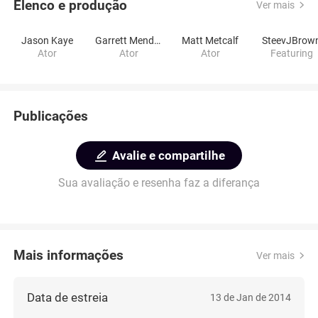
Elenco e produção
Ver mais
Jason Kaye
Garrett Mendez
Matt Metcalf
SteevJBrow
Ator
Ator
Ator
Featuring
Publicações
Avalie e compartilhe
Sua avaliação e resenha faz a diferança
Mais informações
Ver mais
Data de estreia
13 de Jan de 2014