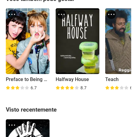
Preface to Being Jaded
Halfway House
Teach
6.7
8.7
6.8
Visto recentemente