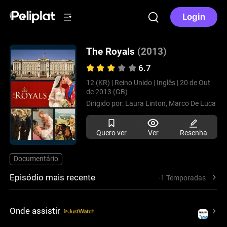
Login
The Royals
(2013)
6.7
12 (KR) |
Reino Unido |
Inglês |
20 de Out
de 2013 (GB)
Dirigido por:
Laura Linton,
Marco De Luca
Quero ver
Ver
Resenha
Documentário
Episódio mais recente
-1 Temporadas
Onde assistir