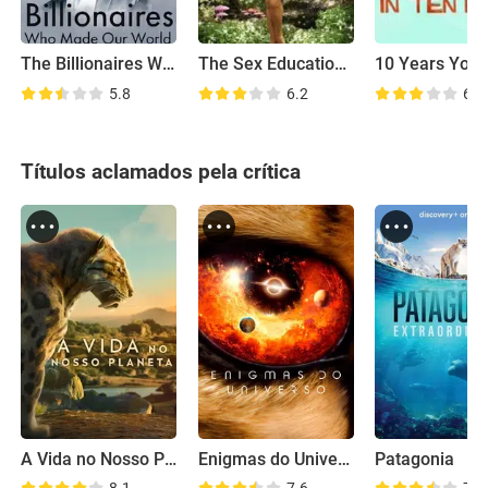
The Billionaires Who Made Our World
The Sex Education Show
10 Years You
5.8
6.2
6.0
Títulos aclamados pela crítica
A Vida no Nosso Planeta
Enigmas do Universo
Patagonia