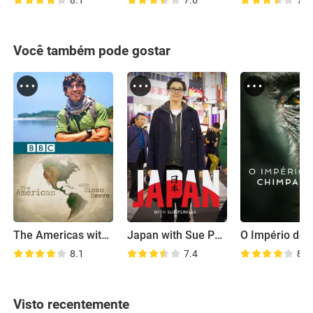
8.1
7.6
7.9
Você também pode gostar
The Americas with Simon Reeve
Japan with Sue Perkins
8.1
7.4
8.2
Visto recentemente