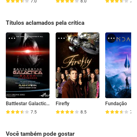
7.0
8.0
7.7
Títulos aclamados pela crítica
Battlestar Galactica: Razor Flashbacks
Firefly
Fundação
7.5
8.5
7.6
Você também pode gostar