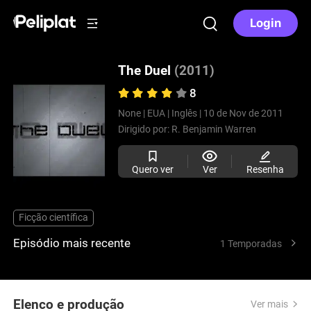
Login
The Duel
(2011)
8
None |
EUA |
Inglês |
10 de Nov de 2011
Dirigido por:
R. Benjamin Warren
Quero ver
Ver
Resenha
Ficção científica
Episódio mais recente
1 Temporadas
Elenco e produção
Ver mais