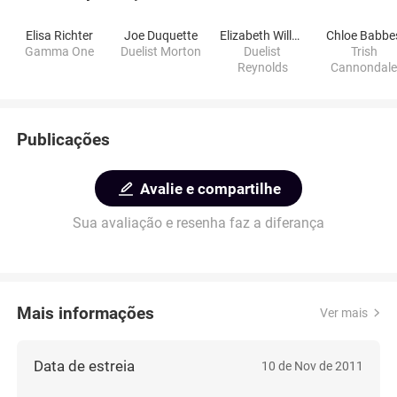
Elisa Richter
Joe Duquette
Elizabeth Willaman
Chloe Babbe
Gamma One
Duelist Morton
Duelist
Trish
Reynolds
Cannondal
Publicações
Avalie e compartilhe
Sua avaliação e resenha faz a diferança
Mais informações
Ver mais
Data de estreia
10 de Nov de 2011