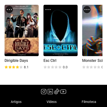
Dirigible Days
Esc Ctrl
Monster Scie
8.1
0.0
0.0
Artigos
Vídeos
Filmoteca