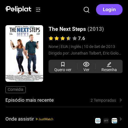
Login
The Next Steps
(2013)
7.6
None |
EUA |
Inglês |
10 de Set de 2013
Dirigido por:
Jonathan Talbert,
Eric Golowski,
Quero ver
Ver
Resenha
Comédia
Episódio mais recente
2 Temporadas
Onde assistir