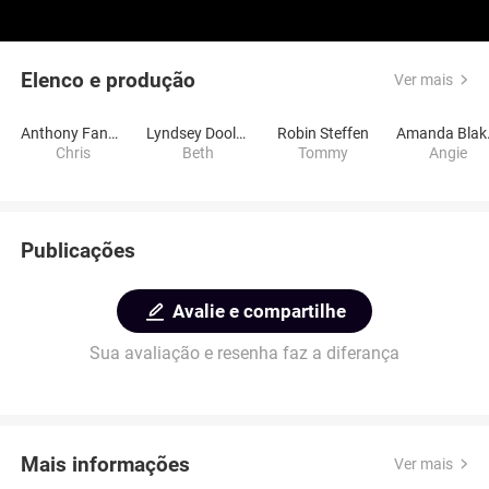
Elenco e produção
Ver mais
Anthony Fanelli
Lyndsey Doolen
Robin Steffen
Ama
Chris
Beth
Tommy
Angie
Publicações
Avalie e compartilhe
Sua avaliação e resenha faz a diferança
Mais informações
Ver mais