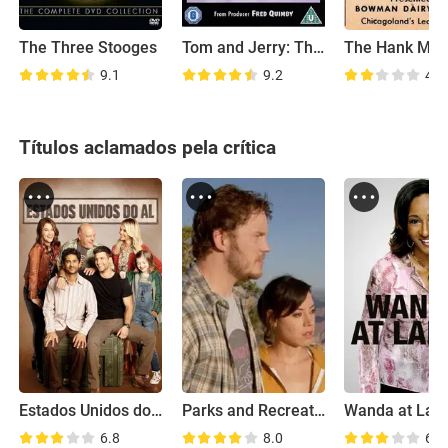
The Three Stooges
Tom and Jerry: The Classic Collection
9.1
9.2
4.8
Títulos aclamados pela crítica
Estados Unidos do Al
Parks and Recreation: Road Trip
Wanda at Lar
6.8
8.0
6.3