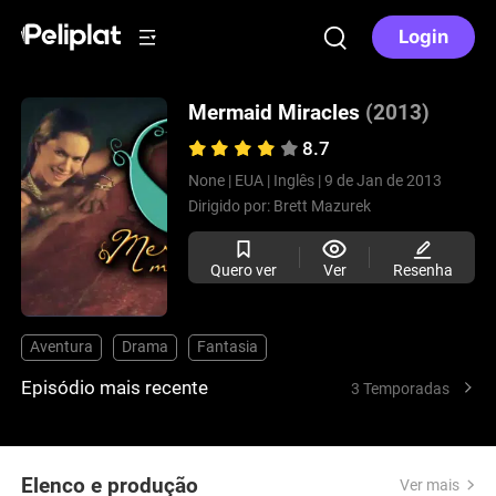
Login
Mermaid Miracles
(2013)
8.7
None |
EUA |
Inglês |
9 de Jan de 2013
Dirigido por:
Brett Mazurek
Quero ver
Ver
Resenha
Aventura
Drama
Fantasia
Episódio mais recente
3 Temporadas
Elenco e produção
Ver mais