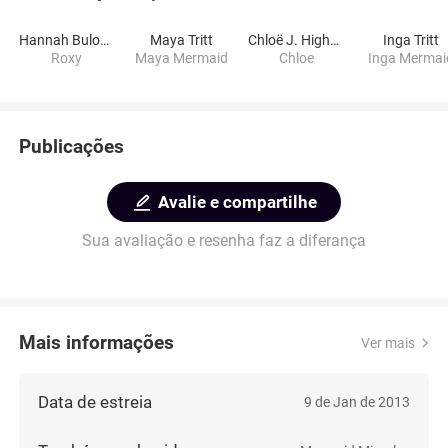
Hannah Bulosan
Maya Tritt
Chloë J. Hightower
Inga Tritt
Roxy
Maya Mermaid
Chloe
Inga Mermai
Publicações
Avalie e compartilhe
Sua avaliação e resenha faz a diferança
Mais informações
Ver mais
Data de estreia
9 de Jan de 2013