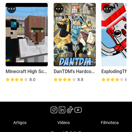
Minecraft High School
DanTDM's Hardcore Let's Play.
ExplodingTNT
8.0
8.8
8.5
Artigos
Vídeos
Filmoteca