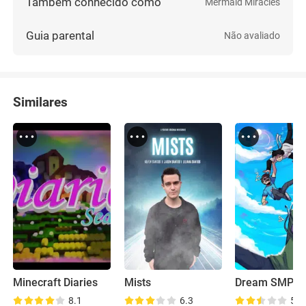
Também conhecido como
Mermaid Miracles
Guia parental
Não avaliado
Similares
Minecraft Diaries
Mists
8.1
6.3
5.6