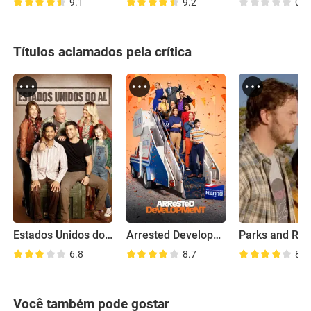
9.1
9.2
0.0
Títulos aclamados pela crítica
Estados Unidos do Al
Arrested Development - Caindo na Real
6.8
8.7
8.0
Você também pode gostar