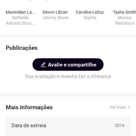
Maximilian Law
Devon Libran
Caroline LeDuc
Tasha Smit
Raffaello
Johnny Stone
Sophie
Monica
Antonio Strozzi
Bertolucci
Bertolucci
Publicações
Avalie e compartilhe
Sua avaliação e resenha faz a diferança
Mais informações
Ver mais
Data de estreia
2014