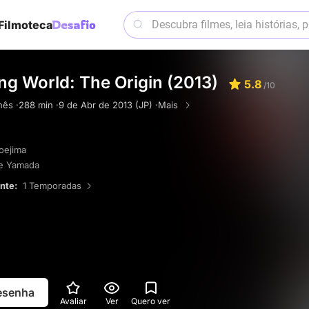
Filmoteca
ng World: The Origin (2013)
5.8
/10
ês ·
288 min ·
9 de Abr de 2013 (JP) ·
Mais
Soejima
e Yamada
ente:
1 Temporadas
resenha
Avaliar
Ver
Quero ver