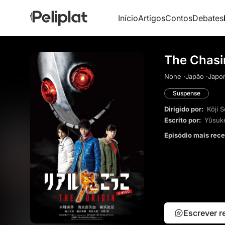
Início
Artigos
Contos
Debates
The Chasi
None ·
Japão ·
Japon
Suspense
Dirigido por:
Kôji 
Escrito por:
Yûsuk
Episódio mais rec
Escrever 