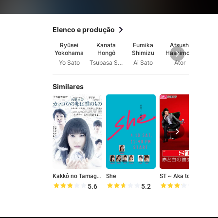
Elenco e produção
Ryûsei
Kanata
Fumika
Atsushi
Shi
Yokohama
Hongô
Shimizu
Hashimoto
Midor
Yo Sato
Tsubasa Sato
Ai Sato
Ator
Rena
Similares
Kakkô no Tamago wa Dare no Mono
She
ST ~ Aka to Shiro no Sôsa File
5.6
5.2
6.4