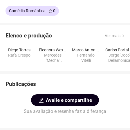
Comédia Romântica
0
Elenco e produção
Ver mais
Diego Torres
Eleonora Wexler
Marco Antonio Caponi
Carlos 
Rafa Crespo
Mercedes
Fernando
Jorge 'Coco'
'Mecha'
Vitelli
Dellamonic
Maidana
Publicações
Avalie e compartilhe
Sua avaliação e resenha faz a diferança