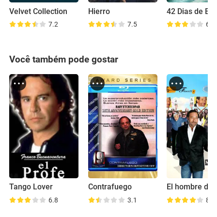
Velvet Collection
Hierro
7.2
7.5
6.5
Você também pode gostar
Tango Lover
Contrafuego
6.8
3.1
8.0