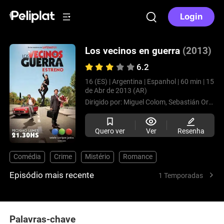
Login
Los vecinos en guerra
(2013)
6.2
16 (ES) |
Argentina |
Espanhol |
60 min |
15
de Abr de 2013 (AR)
Dirigido por:
Miguel Colom,
Sebastián Ortega
Quero ver
Ver
Resenha
Comédia
Crime
Mistério
Romance
Episódio mais recente
1 Temporadas
Palavras-chave