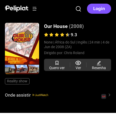
Login
Our House
(2008)
9.3
None |
África do Sul |
Inglês |
24 min |
4 de
Jun de 2008 (ZA)
Dirigido por:
Chris Roland
Quero ver
Ver
Resenha
Reality show
Onde assistir