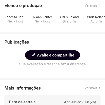
Elenco e produção
Ver mais
Vanessa Jansen
Riaan Venter
Chris Roland
Chris Rolan
Self - Host
Self - Host
Diretor/a
Autor/a
Publicações
Avalie e compartilhe
Sua avaliação e resenha faz a diferança
Mais informações
Ver mais
Data de estreia
4 de Jun de 2008 (ZA)