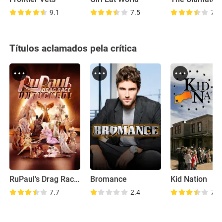
9.1
7.5
7.6
Títulos aclamados pela crítica
RuPaul's Drag Race: Untucked!
Bromance
Kid Nation
7.7
2.4
7.0