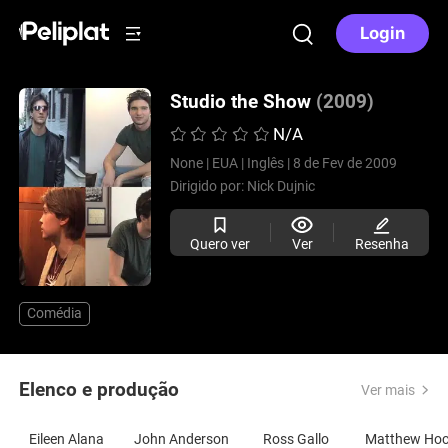
Login
Studio the Show
(2009)
N/A
None |
EUA |
Inglês |
8 de Fev de 2009
Dirigido por:
Nick Dujnic
Quero ver
Ver
Resenha
Comédia
Elenco e produção
Ver mais
Eileen Alana
John Anderson
Ross Gallo
Matthew Ho