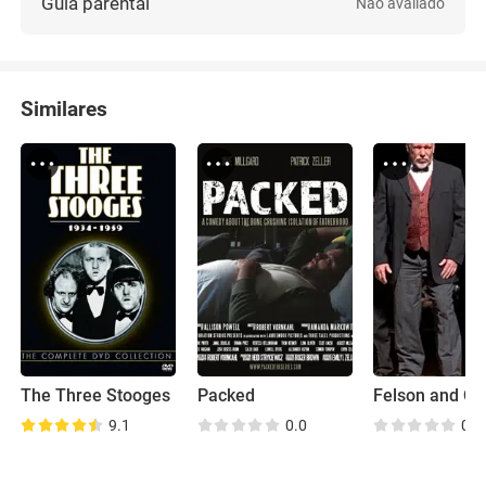
Guia parental
Não avaliado
Similares
The Three Stooges
Packed
9.1
0.0
0.0