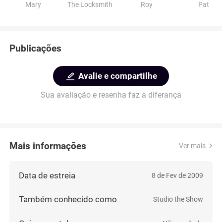
Mary
The Locksmith
Roy
Pat
Publicações
Avalie e compartilhe
Sua avaliação e resenha faz a diferança
Mais informações
Ver mais
Data de estreia
8 de Fev de 2009
Também conhecido como
Studio the Show