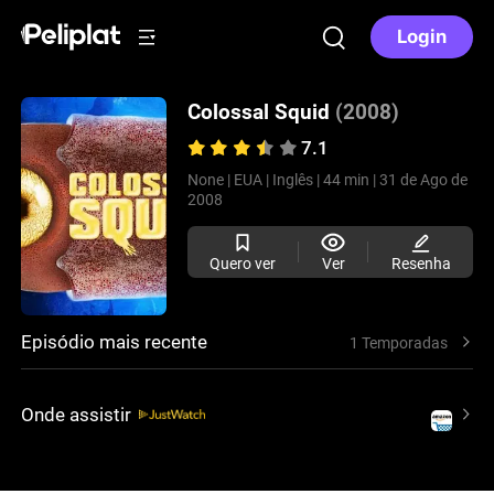
Login
Colossal Squid
(2008)
7.1
None |
EUA |
Inglês |
44 min |
31 de Ago de
2008
Quero ver
Ver
Resenha
Episódio mais recente
1 Temporadas
Onde assistir