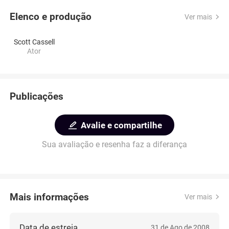
Elenco e produção
Ver mais
Scott Cassell
Ator
Publicações
Avalie e compartilhe
Sua avaliação e resenha faz a diferança
Mais informações
Ver mais
Data de estreia
31 de Ago de 2008