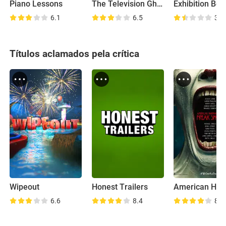
Piano Lessons
The Television Ghost
6.1
6.5
3.2
Títulos aclamados pela crítica
Wipeout
Honest Trailers
6.6
8.4
8.4