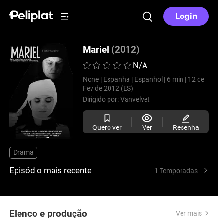
Login
Mariel
(2012)
N/A
None |
Espanha |
Espanhol |
6 min |
12 de
Fev de 2012 (ES)
Dirigido por:
Vanvelvet
Quero ver
Ver
Resenha
Drama
Episódio mais recente
1 Temporadas
Elenco e produção
Ver mais