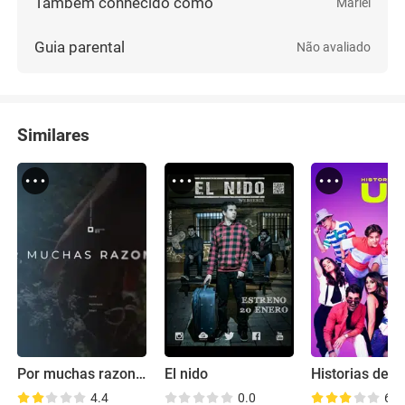
Também conhecido como
Mariel
Guia parental
Não avaliado
Similares
Por muchas razones
El nido
4.4
0.0
6.5