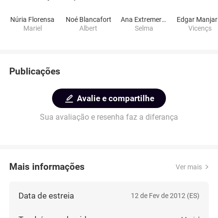
Núria Florensa
Noé Blancafort
Ana Extremera Almagro
E
Mariel
Albert
Selma
Vicençs
Publicações
Avalie e compartilhe
Sua avaliação e resenha faz a diferança
Mais informações
Ver mais
Data de estreia
12 de Fev de 2012 (ES)