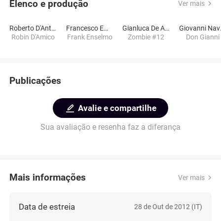
Elenco e produção
Ver mais
Roberto D'Antona
Francesco Emulo
Gianluca De Angelis
Gio
Robin D'Amico
Frank Enselmo
Zombie #12
Don Gianni
Publicações
Avalie e compartilhe
Sua avaliação e resenha faz a diferança
Mais informações
Ver mais
Data de estreia
28 de Out de 2012 (IT)