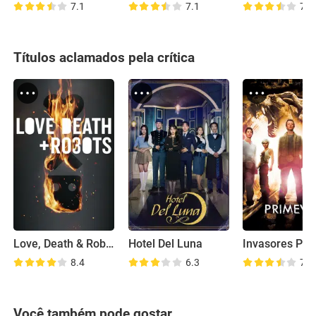
7.1
7.1
7.1
Títulos aclamados pela crítica
Love, Death & Robots
Hotel Del Luna
8.4
6.3
7.7
Você também pode gostar