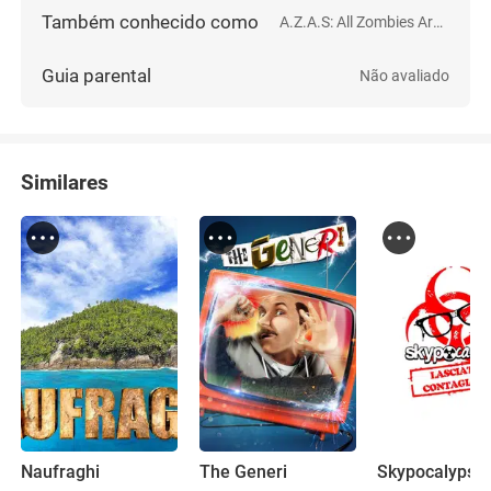
Também conhecido como
A.Z.A.S: All Zombies Are Stupid
Guia parental
Não avaliado
Similares
Naufraghi
The Generi
Skypocalypse