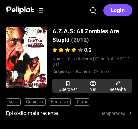
Login
A.Z.A.S: All Zombies Are
Stupid
(2012)
8.2
None |
Itália |
Italiano |
28 de Out de 2012
(IT)
Dirigido por:
Roberto D'Antona
Quero ver
Ver
Resenha
Ação
Comédia
Fantasia
Terror
Episódio mais recente
1 Temporadas