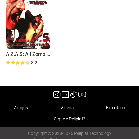
A.Z.A.S: All Zombies Are Stupid
8.2
Artigos
Vídeos
Filmoteca
O que é Peliplat?
Copyright © 2020-2026 Peliplat Technology