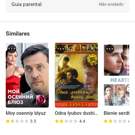
Guia parental
Não avaliado
Similares
Moy osenniy blyuz
Odna lyubov dushi moyey
Bienie serdtsa
3.5
4.4
4.3