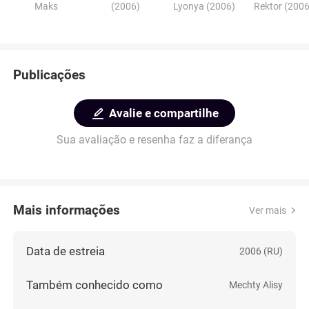
Maks
(2006)
Lyonya (2006)
Rektor (2006
Publicações
Avalie e compartilhe
Sua avaliação e resenha faz a diferança
Mais informações
Ver mais
Data de estreia
2006 (RU)
Também conhecido como
Mechty Alisy