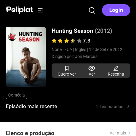
Login
Hunting Season
(2012)
7.3
None |
EUA |
Inglês |
12 de Set de 2012
Dirigido por:
Jon Marcus
Quero ver
Ver
Resenha
Comédia
Episódio mais recente
2 Temporadas
Elenco e produção
Ver mais