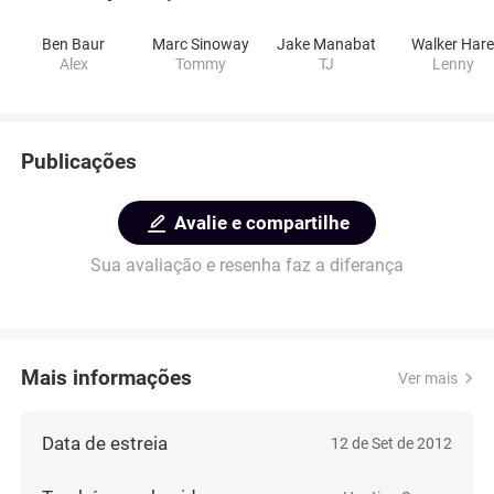
Ben Baur
Marc Sinoway
Jake Manabat
Walker Har
Alex
Tommy
TJ
Lenny
Publicações
Avalie e compartilhe
Sua avaliação e resenha faz a diferança
Mais informações
Ver mais
Data de estreia
12 de Set de 2012