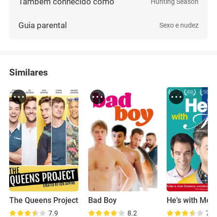
Também conhecido como
Hunting Season
Guia parental
Sexo e nudez
Similares
The Queens Project
Bad Boy
He's with Me
7.9
8.2
7.9