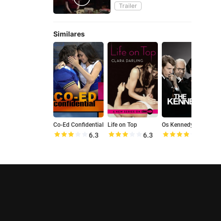
Trailer
Similares
Co-Ed Confidential
Life on Top
Os Kennedy
P
6.3
6.3
7.6