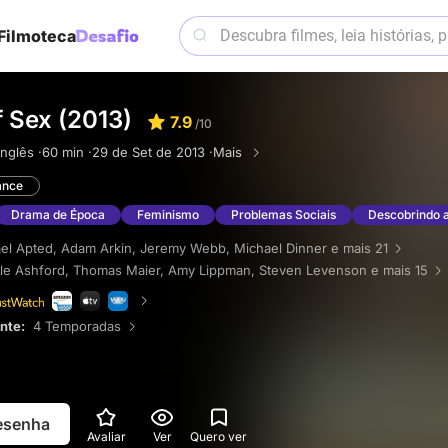
Filmoteca
 Sex (2013)
7.9
/10
Inglês ·
60 min ·
29 de Set de 2013 ·
Mais
nce
Drama de Época
Feminismo
Problemas Sociais
Descobrindo 
el Apted
,
Adam Arkin
,
Jeremy Webb
,
Michael Dinner
e mais 21
le Ashford
,
Thomas Maier
,
Amy Lippman
,
Steven Levenson
e mais 15
ente:
4 Temporadas
resenha
Avaliar
Ver
Quero ver