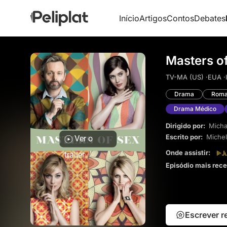
Início
Artigos
Contos
Debates
Masters of
TV-MA (US) ·
EUA ·
Drama
Roma
Drama Médico
Dirigido por:
Micha
Escrito por:
Michel
Ver o
Onde assistir:
trailer
Episódio mais rec
Escrever 