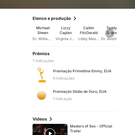
Elenco e produção
Michael
Lizzy
Caitlin
Teddy
Anna
Sheen
Caplan
FitzGerald
Sears
Ash
Dr. William Masters
Virginia Johnson
Libby Masters
Dr. Austin Langham
Prêmios
7 indicações
Premiação Primetime Emmy, EUA
6 indicações
Premiação Globo de Ouro, EUA
1 indicação
Vídeos
Masters of Sex - Official
Trailer