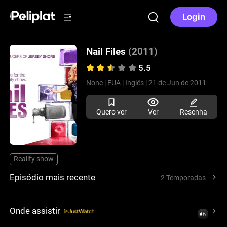
Login
Nail Files
(2011)
5.5
None |
EUA |
Inglês |
21 de Jun de 2011
Quero ver
Ver
Resenha
Reality show
Episódio mais recente
2 Temporadas
Onde assistir