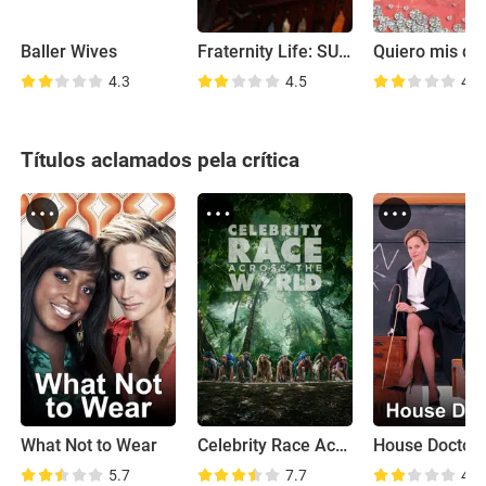
Baller Wives
Fraternity Life: SUNY Buffalo
Quiero mis qu
4.3
4.5
4.5
Títulos aclamados pela crítica
What Not to Wear
Celebrity Race Across the World
House Doctor
5.7
7.7
4.6