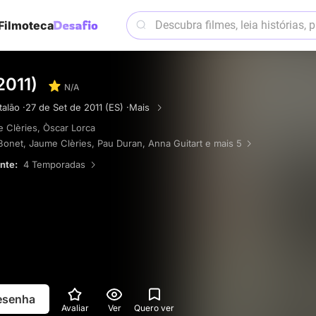
Filmoteca
(2011)
N/A
alão ·
27 de Set de 2011 (ES) ·
Mais
 Clèries
,
Òscar Lorca
Bonet
,
Jaume Clèries
,
Pau Duran
,
Anna Guitart
e mais 5
ente:
4 Temporadas
resenha
Avaliar
Ver
Quero ver