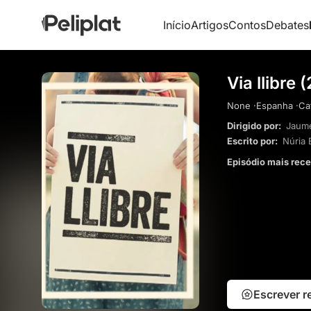
Início
Artigos
Contos
Debates
Via llibre 
None ·
Espanha ·
Cat
Dirigido por:
Jaume
Escrito por:
Núria 
Episódio mais rec
Escrever 