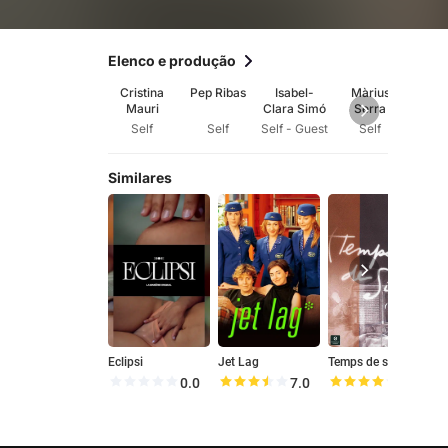
Elenco e produção
Cristina
Pep Ribas
Isabel-
Màrius
Vic
Mauri
Clara Simó
Serra
Vill
Self
Self
Self - Guest
Self
Se
Similares
Eclipsi
Jet Lag
Temps de silenci
D
0.0
7.0
8.1