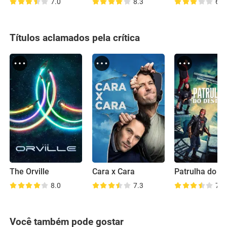
7.0
8.3
6.9
Títulos aclamados pela crítica
The Orville
Cara x Cara
Patrulha do De
8.0
7.3
7.6
Você também pode gostar