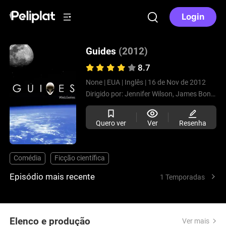
Login
Guides
(2012)
8.7
None |
EUA |
Inglês |
16 de Nov de 2012
Dirigido por:
Jennifer Wilson,
James Bonadio
Quero ver
Ver
Resenha
Comédia
Ficção científica
Episódio mais recente
1 Temporadas
Elenco e produção
Ver mais