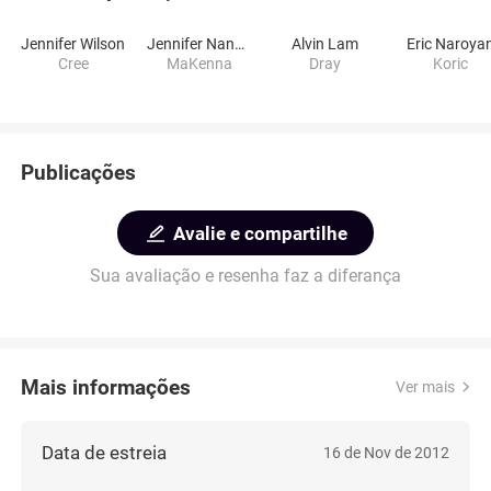
Jennifer Wilson
Jennifer Nangle
Alvin Lam
Eric Naroya
Cree
MaKenna
Dray
Koric
Publicações
Avalie e compartilhe
Sua avaliação e resenha faz a diferança
Mais informações
Ver mais
Data de estreia
16 de Nov de 2012