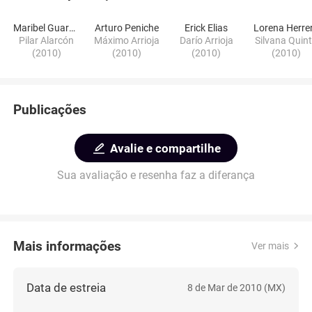
Maribel Guardia
Arturo Peniche
Erick Elias
Lorena Herre
Pilar Alarcón
Máximo Arrioja
Darío Arrioja
Silvana Quin
(2010)
(2010)
(2010)
(2010)
Publicações
Avalie e compartilhe
Sua avaliação e resenha faz a diferança
Mais informações
Ver mais
Data de estreia
8 de Mar de 2010 (MX)