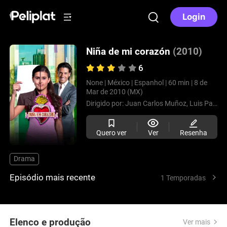
Login
Niña de mi corazón
(2010)
6
None |
México |
Espanhol |
60 min |
8 de
Mar de 2010 (MX)
Dirigido por:
Juan Carlos Muñoz,
Luis Pardo,
Quero ver
Ver
Resenha
Drama
Episódio mais recente
1 Temporadas
Elenco e produção
Ver mais