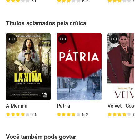
6.0
6.2
6.6
Títulos aclamados pela crítica
A Menina
Patria
8.8
8.2
8.0
Você também pode gostar