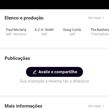
Elenco e produção
Ver mais
Paul Moriarty
A.C.H. Smith
Doug Curtis
The Basher
Self - Narrator
Self
Self
Themselves
Publicações
Avalie e compartilhe
Sua avaliação e resenha faz a diferança
Mais informações
Ver mais