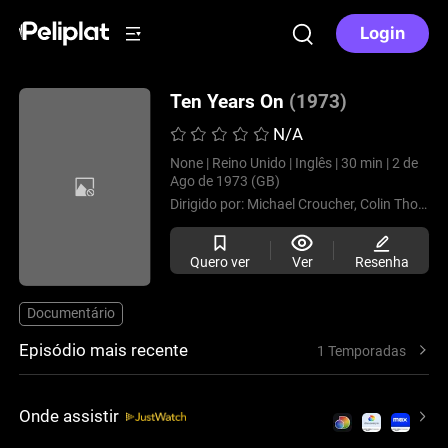
Login
Ten Years On
(1973)
N/A
None |
Reino Unido |
Inglês |
30 min |
2 de
Ago de 1973 (GB)
Dirigido por:
Michael Croucher,
Colin Thomas,
Quero ver
Ver
Resenha
Documentário
Episódio mais recente
1 Temporadas
Onde assistir