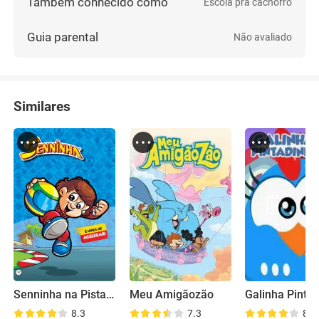
Também conhecido como
Escola pra cachorro
Guia parental
Não avaliado
Similares
Senninha na Pista Maluca
Meu Amigãozão
8.3
7.3
8.6