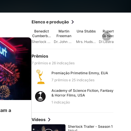
Elenco e produção
Benedict
Martin
Una Stubbs
Rupert
Lou
Cumberbat
Freeman
Graves
Bre
ch
Sherlock Holmes
Dr. John Watson
Mrs. Hudson
DI Lestrade
Prêmios
7 prêmios e 26 indicações
Premiação Primetime Emmy, EUA
7 prêmios e 25 indicações
Academy of Science Fiction, Fantasy
& Horror Films, USA
1 indicação
ram a
Vídeos
Sherlock Trailer - Season 1