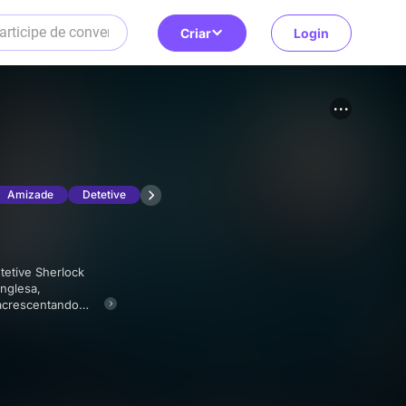
Criar
Login
Amizade
Detetive
inglesa,
 acrescentando