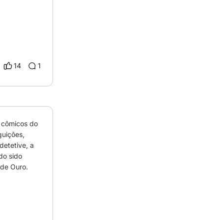
14
1
 cômicos do 
uições, 
etetive, a 
do sido 
de Ouro.