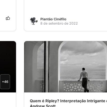
ém 
 
 
Plantão Cinéfilo
8 de setembro de 2022
# Romance
# Drama
# Crime
+46
Quem é Ripley? Interpretação Intrigante
Andrew Scott