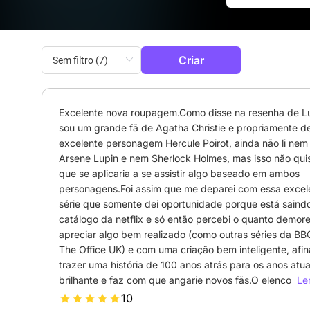
Criar
Excelente nova roupagem.Como disse na resenha de Lu
sou um grande fã de Agatha Christie e propriamente de
excelente personagem Hercule Poirot, ainda não li nem 
Arsene Lupin e nem Sherlock Holmes, mas isso não quis 
que se aplicaria a se assistir algo baseado em ambos 
personagens.Foi assim que me deparei com essa excele
série que somente dei oportunidade porque está saindo
catálogo da netflix e só então percebi o quanto demorei
apreciar algo bem realizado (como outras séries da BBC
The Office UK) e com uma criação bem inteligente, afina
trazer uma história de 100 anos atrás para os anos atuai
brilhante e faz com que angarie novos fãs.O elenco é 
Ler
primordial para que a trama tenha essa mágica e Benedi
10