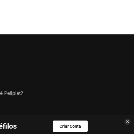
é Peliplat?
filos
Criar Conta
s.