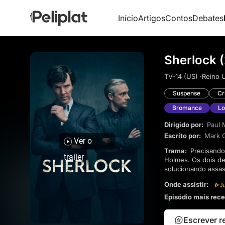
Início
Artigos
Contos
Debates
Sherlock 
TV-14 (US) ·
Reino 
Suspense
Cr
Bromance
Lo
Dirigido por:
Paul 
Escrito por:
Mark G
Ver o
Trama:
Precisando de um lugar para morar em Londres, John Watson é apresentado ao detetive Sherlock
trailer
Holmes. Os dois de
solucionando assas
um toque moderno à
Onde assistir:
Episódio mais rec
Escrever 