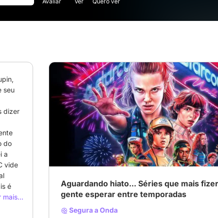
Avaliar
Ver
Quero ver
pin, 
 seu 
dizer 
# Aventura
# Comédia
# Crime
nte 
 do 
 a 
 vide 
l 
Aguardando hiato... Séries que mais fize
s é 
gente esperar entre temporadas
 mais...
ct 
Segura a Onda