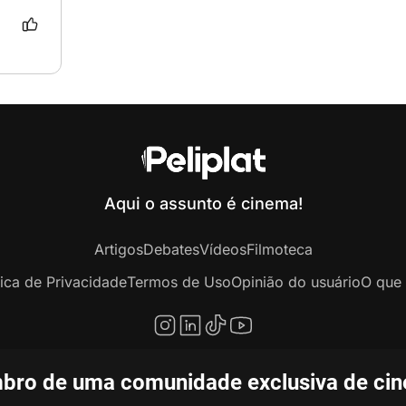
Aqui o assunto é cinema!
Artigos
Debates
Vídeos
Filmoteca
tica de Privacidade
Termos de Uso
Opinião do usuário
O que 
bro de uma comunidade exclusiva de ciné
opyright © 2020-2026 Peliplat Technology Co., Ltd. Todos os direitos reservado