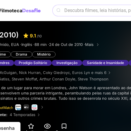
Filmoteca
(2010)
9.1
/10
Unido, EUA ·
Inglês ·
88 min ·
24 de Out de 2010 ·
Mais
ime
Drama
Mistério
ndres
Prodígio Solitário
Investigação
Sanidade e Insanidade
McGuigan
,
Nick Hurran
,
Coky Giedroyc
,
Euros Lyn
e mais 6
atiss
,
Steven Moffat
,
Arthur Conan Doyle
,
Steve Thompson
senvolvem uma parceria intrigante, perambulando pelas ruas da capital 
sinatos e outros crimes brutais. Tudo isso se desenrola no século XXI,
s suas aventuras clássicas.
ente:
4 Temporadas
resenha