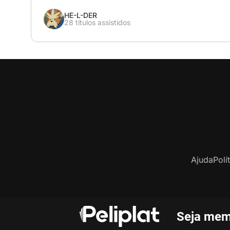
HÉ-L-DER
28 títulos assistidos
Ajuda
Polí
Seja mem
C