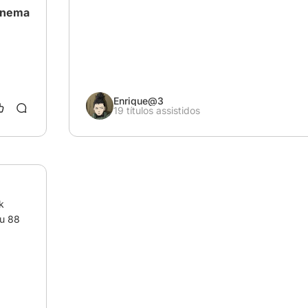
cinema
Enrique@3
19 títulos assistidos
 
u 88 