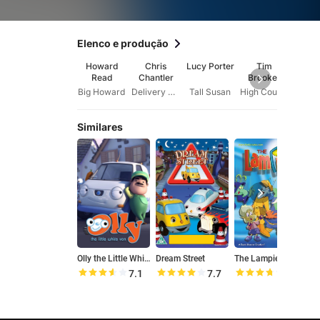
Elenco e produção
Howard
Chris
Lucy Porter
Tim
Ge
Read
Chantler
Brooke-
Arrow
Taylor
Big Howard
Delivery Man
Tall Susan
High Court Judge
Lady
Similares
Olly the Little White Van
Dream Street
The Lampies
7.1
7.7
7.4