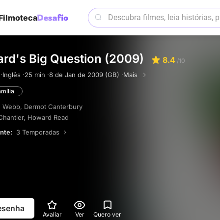
Filmoteca
ard's Big Question (2009)
8.4
/10
·
Inglês ·
25 min ·
8 de Jan de 2009 (GB) ·
Mais
mília
e Webb
,
Dermot Canterbury
Chantler
,
Howard Read
ente:
3 Temporadas
resenha
Avaliar
Ver
Quero ver