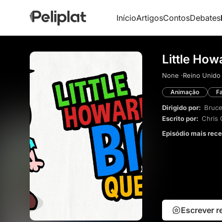
Início
Artigos
Contos
Debates
Little How
None ·
Reino Unido 
Animação
Fa
Dirigido por:
Bruc
Escrito por:
Chris 
Episódio mais rec
Escrever 