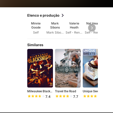
Elenco e produção
Minnie
Mark
Valerie
Nat Heath
Kel
Goode
Sibons
Heath
Har
Self
Mark Sibons
Self - Renovator
Self - Renovator
Similares
Milwaukee Blacksmith
Travel the Road
Unique Sweets
7.4
7.7
7.9