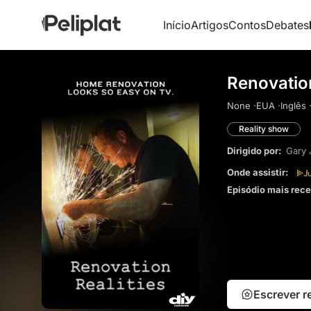
Início
Artigos
Contos
Debates
Renovation
None ·
EUA ·
Inglês 
Reality show
Dirigido por:
Gary
Onde assistir:
Episódio mais rec
Escrever 