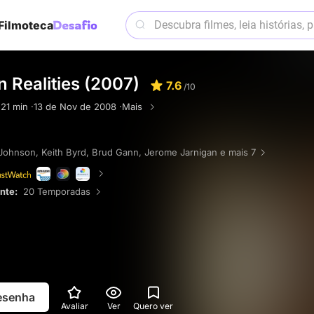
Filmoteca
 Realities (2007)
7.6
/10
·
21 min ·
13 de Nov de 2008 ·
Mais
 Johnson
,
Keith Byrd
,
Brud Gann
,
Jerome Jarnigan
e mais 7
ente:
20 Temporadas
resenha
Avaliar
Ver
Quero ver