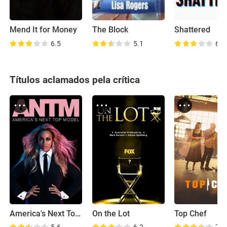
Mend It for Money
The Block
Shattered
6.5
5.1
6.0
Títulos aclamados pela crítica
America's Next Top Model
On the Lot
Top Chef