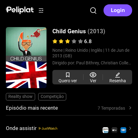
Login
Child Genius
(2013)
6.8
None |
Reino Unido |
Inglês |
11 de Jun de
2013 (GB)
Dirigido por:
Paul Bithrey,
Christian Collerton,
Quero ver
Ver
Resenha
Reality show
Competição
Episódio mais recente
7 Temporadas
Onde assistir