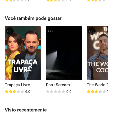
5.6
6.2
7.8
Você também pode gostar
Trapaça Livre
Don't Scream
The World Co
6.0
0.0
7.8
Visto recentemente