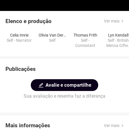
Elenco e produção
Ver mais
Celia Imrie
Olivia Van Der Werff
Thomas Frith
Lyn Kendall
Self - Narrator
Self
Self -
Self - British
Contestant
Mensa Gifte
Child
Consultant
Publicações
Avalie e compartilhe
Sua avaliação e resenha faz a diferança
Mais informações
Ver mais