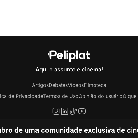
Aqui o assunto é cinema!
Artigos
Debates
Vídeos
Filmoteca
tica de Privacidade
Termos de Uso
Opinião do usuário
O que 
bro de uma comunidade exclusiva de ciné
opyright © 2020-2026 Peliplat Technology Co., Ltd. Todos os direitos reservado