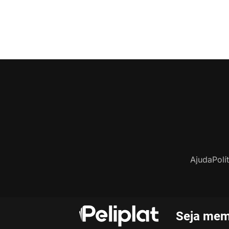
Ajuda
Polí
Seja mem
C