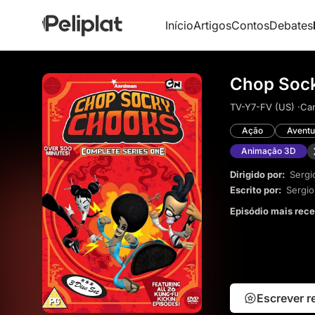
Início
Artigos
Contos
Debates
Chop Soc
TV-Y7-FV (US) ·
Can
Ação
Aventu
Animação 3D
Dirigido por:
Sergi
Escrito por:
Sergio
Episódio mais rec
Escrever 