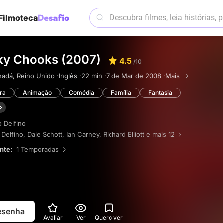
Filmoteca
ky Chooks (2007)
4.5
/10
adá, Reino Unido ·
Inglês ·
22 min ·
7 de Mar de 2008 ·
Mais
ra
Animação
Comédia
Família
Fantasia
o Delfino
 Delfino
,
Dale Schott
,
Ian Carney
,
Richard Elliott
e mais 12
ente:
1 Temporadas
resenha
Avaliar
Ver
Quero ver