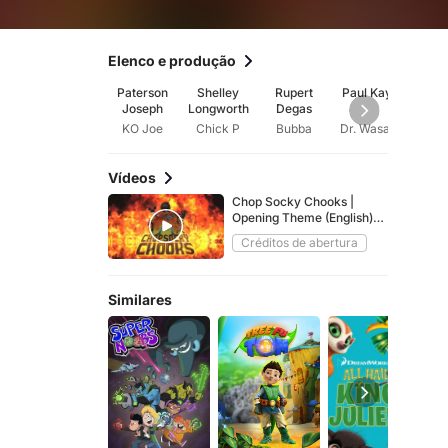
Elenco e produção
Paterson
Shelley
Rupert
Paul Kaye
R
Joseph
Longworth
Degas
Rack
KO Joe
Chick P
Bubba
Dr. Wasabi
Chu
Vídeos
Chop Socky Chooks |
Opening Theme (English)
(HD)
Créditos de abertura
Similares