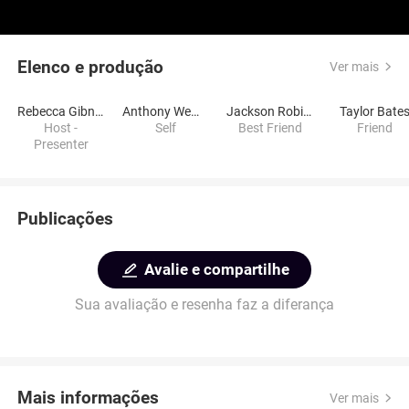
Elenco e produção
Ver mais
Rebecca Gibney
Anthony Wemyss
Jackson Robinson-Taylor
Taylor Bate
Host -
Self
Best Friend
Friend
Presenter
Publicações
Avalie e compartilhe
Sua avaliação e resenha faz a diferança
Mais informações
Ver mais