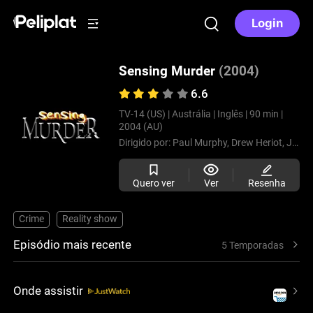
Login
Sensing Murder
(2004)
6.6
TV-14 (US) |
Austrália |
Inglês |
90 min |
2004 (AU)
Dirigido por:
Paul Murphy,
Drew Heriot,
Joseph McMahon,
Quero ver
Ver
Resenha
Crime
Reality show
Episódio mais recente
5 Temporadas
Onde assistir