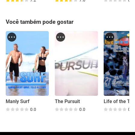
7.2
7.6
0.0
Você também pode gostar
Manly Surf
The Pursuit
Life of the To
0.0
0.0
0.0