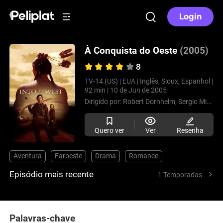
Login
À Conquista do Oeste
(2005)
8
TV-14 (US) |
EUA |
Inglês, Sioux, Espanhol |
92 min |
10 de Jun de 2005
Dirigido por:
Robert Dornhelm,
Sergio Mimica-Gezzan,
Quero ver
Ver
Resenha
Aventura
Faroeste
Drama
Romance
Episódio mais recente
1 Temporadas
Palavras-chave