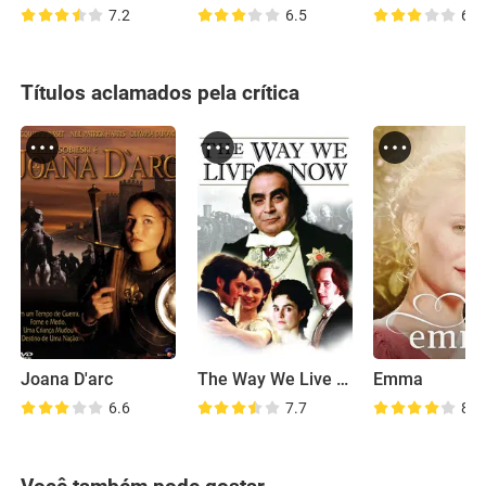
7.2
6.5
6.7
Títulos aclamados pela crítica
Joana D'arc
The Way We Live Now
Emma
6.6
7.7
8.1