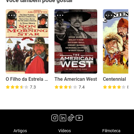
Você também pode gostar
O Filho da Estrela Nascente
The American West
Centennial
7.3
7.4
8.3
Artigos
Vídeos
Filmoteca