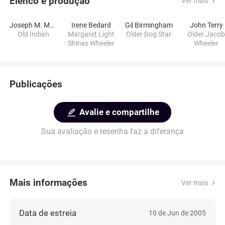
Elenco e produção
Ver mais
Joseph M. Marshall
Irene Bedard
Gil Birmingham
John Terry
Old Indian
Margaret Light
Older Dog Star
Older Jaco
Shines Wheeler
Wheeler
Publicações
Avalie e compartilhe
Sua avaliação e resenha faz a diferança
Mais informações
Ver mais
Data de estreia
10 de Jun de 2005