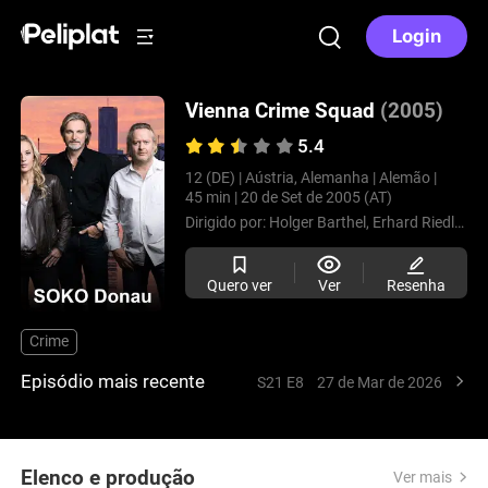
Login
Vienna Crime Squad
(2005)
5.4
12 (DE) |
Aústria, Alemanha |
Alemão |
45 min |
20 de Set de 2005 (AT)
Dirigido por:
Holger Barthel,
Erhard Riedlsperger,
Quero ver
Ver
Resenha
Crime
Episódio mais recente
S21 E8
27 de Mar de 2026
Elenco e produção
Ver mais