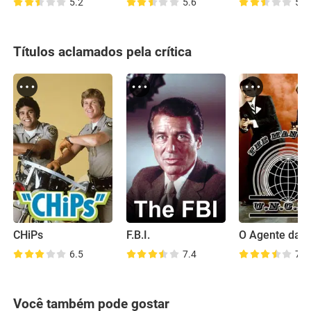
5.2
5.6
5.6
Títulos aclamados pela crítica
CHiPs
F.B.I.
6.5
7.4
7.7
Você também pode gostar