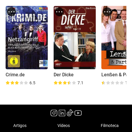
Crime.de
Der Dicke
Lenßen & Part
6.5
7.1
1.9
Artigos
Vídeos
Filmoteca