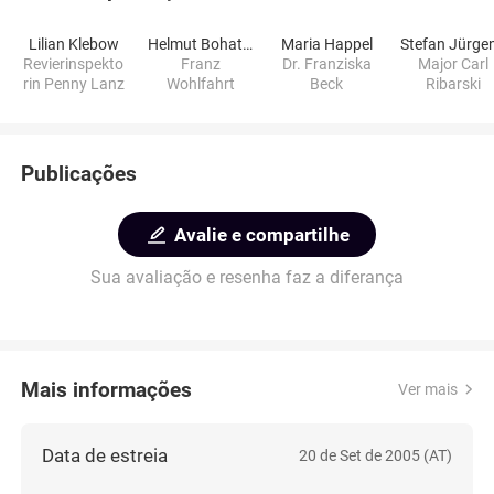
Lilian Klebow
Helmut Bohatsch
Maria Happel
Stefan Jürge
Revierinspekto
Franz
Dr. Franziska
Major Carl
rin Penny Lanz
Wohlfahrt
Beck
Ribarski
Publicações
Avalie e compartilhe
Sua avaliação e resenha faz a diferança
Mais informações
Ver mais
Data de estreia
20 de Set de 2005 (AT)