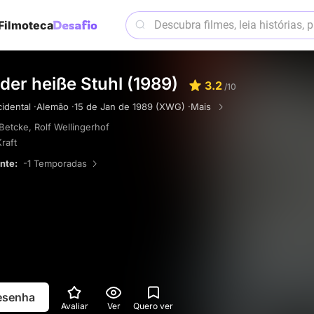
Filmoteca
 der heiße Stuhl (1989)
3.2
/10
dental ·
Alemão ·
15 de Jan de 1989 (XWG) ·
Mais
Betcke
,
Rolf Wellingerhof
raft
ente:
-1 Temporadas
resenha
Avaliar
Ver
Quero ver