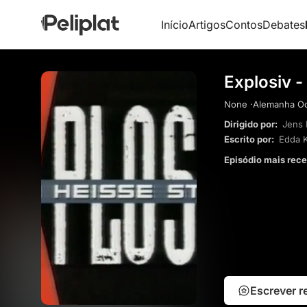
Início
Artigos
Contos
Debates
Explosiv -
None ·
Alemanha Oci
Dirigido por:
Jens 
Escrito por:
Edda K
Episódio mais rec
Escrever 