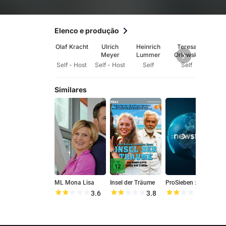
Elenco e produção
Olaf Kracht
Ulrich
Heinrich
Teresa
Vol
Meyer
Lummer
Orlowski
Be
Self - Host
Self - Host
Self
Self
Se
Similares
ML Mona Lisa
Insel der Träume
ProSieben :newstime
3.6
3.8
4.0