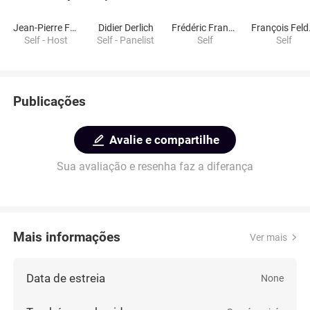
Jean-Pierre Foucault
Didier Derlich
Frédéric François
Fra
Self - Host
Self - Panelist
Self
Self
Publicações
Avalie e compartilhe
Sua avaliação e resenha faz a diferança
Mais informações
Ver mais
Data de estreia
None