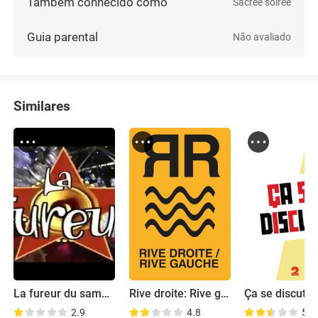
Também conhecido como
Sacrée soirée
Guia parental
Não avaliado
Similares
La fureur du samedi
Rive droite: Rive gauche
Ça se discute
2.9
4.8
5.0