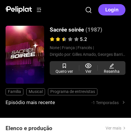
Login
Sacrée soirée
(1987)
5.2
None |
França |
Francês |
Dirigido por:
Gilles Amado,
Georges Barrier,
J
Quero ver
Ver
Resenha
Família
Musical
Programa de entrevistas
Episódio mais recente
-1 Temporadas
Elenco e produção
Ver mais