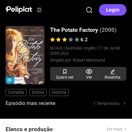
Login
The Potato Factory
(2000)
6.2
M (AU) |
Austrália |
Inglês |
17 de Jul de
2000 (AU)
Dirigido por:
Robert Marchand
Quero ver
Ver
Resenha
Comédia
Drama
História
Episódio mais recente
1 Temporadas
Elenco e produção
Ver mais