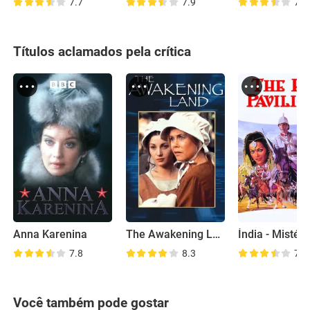
7.7
7.9
7.3
Títulos aclamados pela crítica
Anna Karenina
The Awakening Land
7.8
8.3
7.0
Você também pode gostar