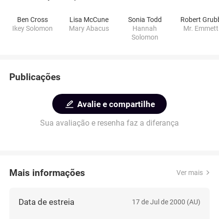
Ben Cross
Lisa McCune
Sonia Todd
Robert Grub
Ikey Solomon
Mary Abacus
Hannah
Mr. Emmett
Solomon
Publicações
Avalie e compartilhe
Sua avaliação e resenha faz a diferança
Mais informações
Ver mais
Data de estreia
17 de Jul de 2000 (AU)