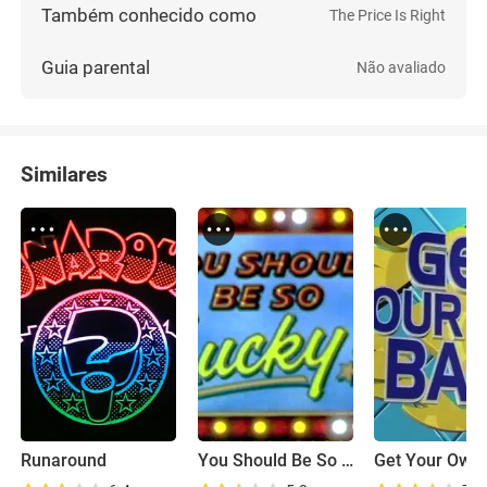
Também conhecido como
The Price Is Right
Guia parental
Não avaliado
Similares
Runaround
You Should Be So Lucky!
Get Your Own