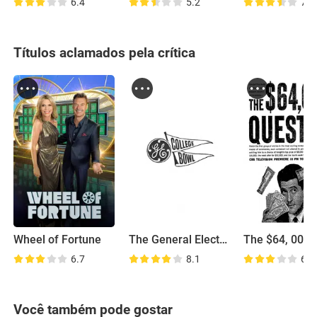
6.4
5.2
7.3
Títulos aclamados pela crítica
Wheel of Fortune
The General Electric College Bowl
6.7
8.1
6.5
Você também pode gostar