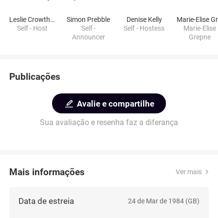
Leslie Crowther
Simon Prebble
Denise Kelly
Self - Host
Self -
Self - Hostess
Marie-Elise
Announcer
Grepne
Publicações
Avalie e compartilhe
Sua avaliação e resenha faz a diferança
Mais informações
Ver mais
Data de estreia
24 de Mar de 1984 (GB)