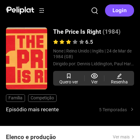
Login
The Price Is Right
(1984)
6.5
None |
Reino Unido |
Inglês |
24 de Mar de
1984 (GB)
Dirigido por:
Dennis Liddington,
Paul Harrison,
Quero ver
Ver
Resenha
Família
Competição
Episódio mais recente
5 Temporadas
Elenco e produção
Ver mais