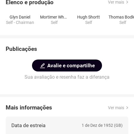
Elenco e produção
Ver mais
Glyn Daniel
Mortimer Wheeler
Hugh Shortt
Self - Chairman
Self
Self
Self
Publicações
Avalie e compartilhe
Sua avaliação e resenha faz a diferança
Mais informações
Ver mais
Data de estreia
1 de Dez de 1952 (GB)