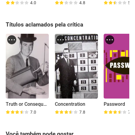
4.0
4.8
5.7
Títulos aclamados pela crítica
Truth or Consequences
Concentration
Password
7.0
7.8
7.4
Você também pode gostar