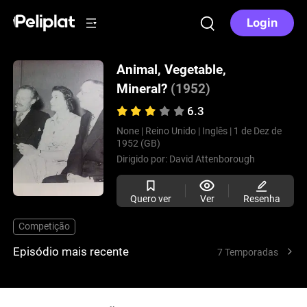
Login
Animal, Vegetable,
Mineral?
(1952)
6.3
None |
Reino Unido |
Inglês |
1 de Dez de
1952 (GB)
Dirigido por:
David Attenborough
Quero ver
Ver
Resenha
Competição
Episódio mais recente
7 Temporadas