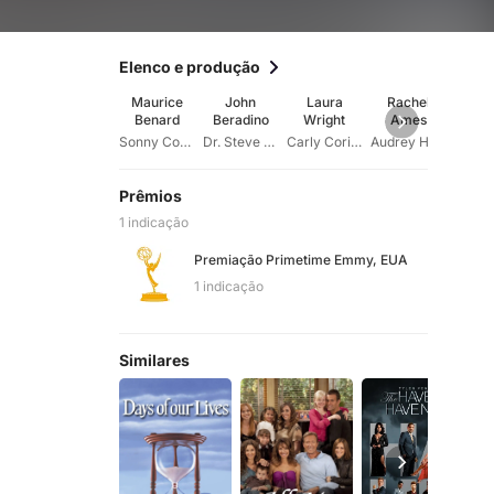
Elenco e produção
Maurice
John
Laura
Rachel
St
Benard
Beradino
Wright
Ames
Bur
Sonny Corinthos
Dr. Steve Hardy
Carly Corinthos
Audrey Hardy, R.N.
Prêmios
1 indicação
Premiação Primetime Emmy, EUA
1 indicação
Similares