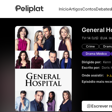
Início
Artigos
Contos
Debates
General Ho
TV-14 (US) ·
EUA ·
I
Crime
Dram
Drama Médico
Dirigido por:
Kenn
Escrito por:
Doris 
Onde assistir:
Episódio mais rec
Escrever 