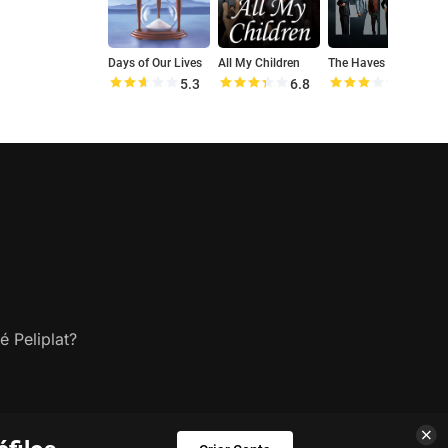
Days of Our Lives
All My Children
The Haves and the Have Nots
5.3
6.8
6.1
é Peliplat?