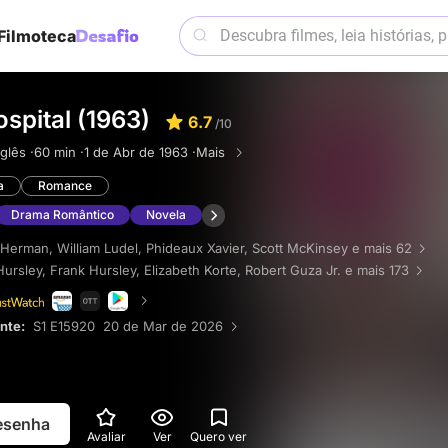
Filmoteca
spital (1963)
6.7
/10
nglês ·
60 min ·
1 de Abr de 1963 ·
Mais
a
Romance
Drama Romântico
Novela
 Herman
,
William Ludel
,
Phideaux Xavier
,
Scott McKinsey
e mais 62
Hursley
,
Frank Hursley
,
Elizabeth Korte
,
Robert Guza Jr.
e mais 173
ente:
S1 E15920 20 de Mar de 2026
resenha
Avaliar
Ver
Quero ver