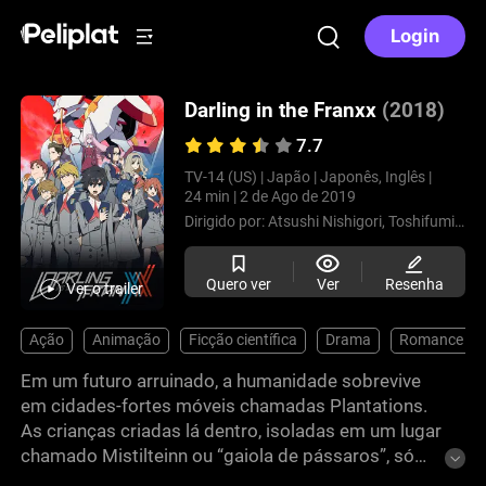
Login
Darling in the Franxx
(2018)
7.7
TV-14 (US) |
Japão |
Japonês, Inglês |
24 min |
2 de Ago de 2019
Dirigido por:
Atsushi Nishigori,
Toshifumi Akai,
Quero ver
Ver
Resenha
Ver o trailer
Ação
Animação
Ficção científica
Drama
Romance
Em um futuro arruinado, a humanidade sobrevive
em cidades-fortes móveis chamadas Plantations.
As crianças criadas lá dentro, isoladas em um lugar
chamado Mistilteinn ou “gaiola de pássaros”, só
conhecem a batalha. Treinadas para pilotar robôs