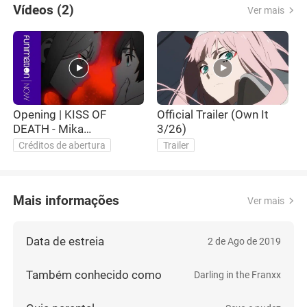
Vídeos (2)
Ver mais
Opening | KISS OF
Official Trailer (Own It
DEATH - Mika
3/26)
Nakashima
Créditos de abertura
Trailer
Mais informações
Ver mais
Data de estreia
2 de Ago de 2019
Também conhecido como
Darling in the Franxx