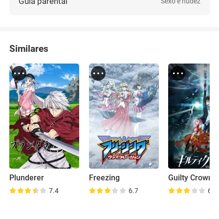
Guia parental
Sexo e nudez
Similares
Plunderer
Freezing
Guilty Crown
7.4
6.7
6.9