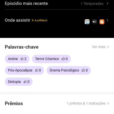
Episódio mais recente
1 Temporadas
chamados Franxx, elas lutam contra criaturas
gigantes conhecidas como Kyouryuu. Para elas,
pilotar não é apenas um dever, é a única maneira de
Onde assistir
sentirem que realmente existem.
Palavras-chave
Ver mais
Anime
2
Terror Cósmico
0
Pós-Apocalipse
0
Drama Psicológico
0
Distopia
0
Prêmios
1 prêmios & 1 indicações