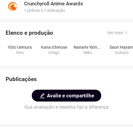
Crunchyroll Anime Awards
1 prêmio e 1 indicação
Elenco e produção
Ver mais
Yûto Uemura
Kana Ichinose
Nanami Yamashita
Saori Hayam
Hiro
Ichigo
Miku
Kokoro
Publicações
Avalie e compartilhe
Sua avaliação e resenha faz a diferança