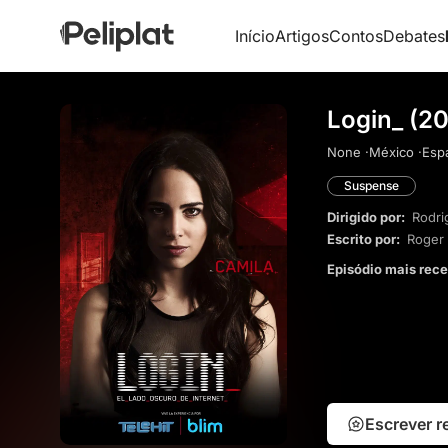
Início
Artigos
Contos
Debates
Login_ (20
None ·
México ·
Espa
Suspense
Dirigido por:
Rodri
Escrito por:
Roger
Episódio mais rec
Escrever 