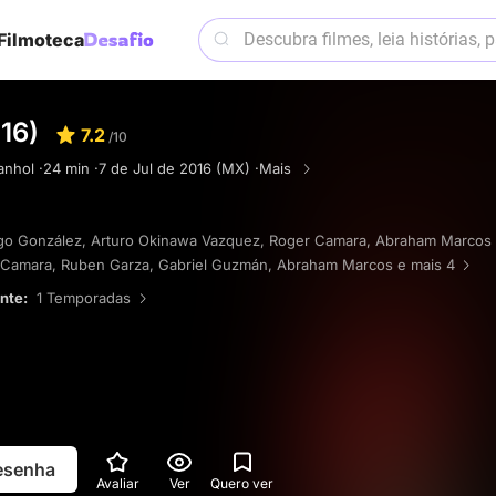
Filmoteca
16)
7.2
/10
nhol ·
24 min ·
7 de Jul de 2016 (MX) ·
Mais
go González
,
Arturo Okinawa Vazquez
,
Roger Camara
,
Abraham Marcos
 Camara
,
Ruben Garza
,
Gabriel Guzmán
,
Abraham Marcos
e mais 4
ente:
1 Temporadas
resenha
Avaliar
Ver
Quero ver