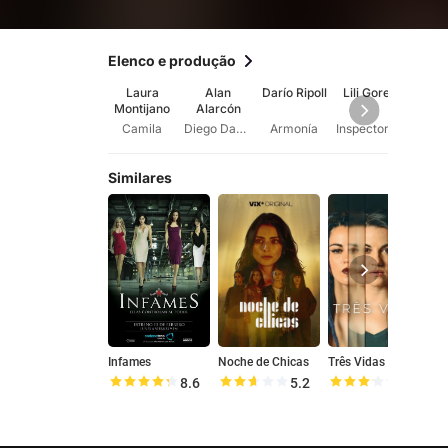
Elenco e produção
Laura
Alan
Darío Ripoll
Lili Gorett
Mig
Montijano
Alarcón
Re
Mor
Camila
Diego Dantés
Armonía
Inspector Mónica Martínez (2016)
Similares
Infames
Noche de Chicas
Três Vidas
N
8.6
5.2
6.4