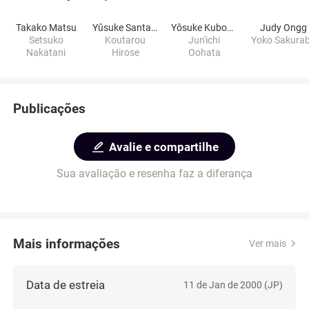
Takako Matsu
Yûsuke Santamaria
Yôsuke Kubozuka
Judy Ongg
Setsuko
Koutarou
Jun'ichi
Yoko Sakura
Nakatani
Hirose
Oohata
Publicações
Avalie e compartilhe
Sua avaliação e resenha faz a diferança
Mais informações
Ver mais
Data de estreia
11 de Jan de 2000 (JP)