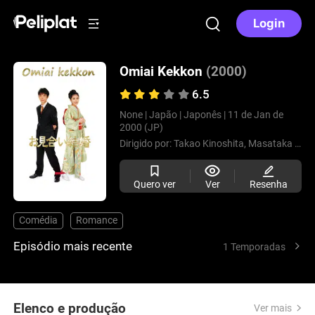
Login
Omiai Kekkon
(2000)
6.5
None |
Japão |
Japonês |
11 de Jan de
2000 (JP)
Dirigido por:
Takao Kinoshita,
Masataka Suzuki,
Quero ver
Ver
Resenha
Comédia
Romance
Episódio mais recente
1 Temporadas
Elenco e produção
Ver mais