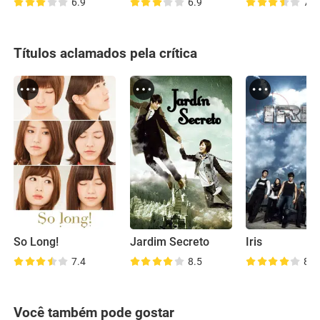
6.9
6.9
7.5
Títulos aclamados pela crítica
So Long!
Jardim Secreto
Iris
7.4
8.5
8.3
Você também pode gostar