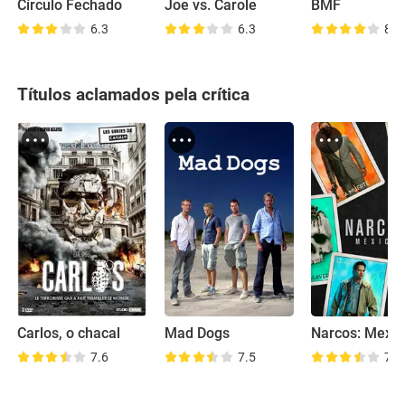
Círculo Fechado
Joe vs. Carole
BMF
6.3
6.3
8.1
Títulos aclamados pela crítica
Carlos, o chacal
Mad Dogs
Narcos: Mexic
7.6
7.5
7.9