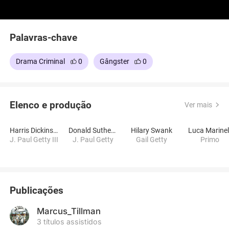
Palavras-chave
Drama Criminal
0
Gângster
0
Elenco e produção
Ver mais
Harris Dickinson
Donald Sutherland
Hilary Swank
Luca Marinell
J. Paul Getty III
J. Paul Getty
Gail Getty
Primo
Publicações
Marcus_Tillman
3 títulos assistidos