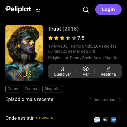
Login
Trust
(2018)
7.5
TV-MA (US) |
Reino Unido, EUA |
Inglês |
60 min |
25 de Mar de 2018
Dirigido por:
Danny Boyle,
Dawn Shadforth,
J
Quero ver
Ver
Resenha
Crime
Drama
Biografia
Episódio mais recente
1 Temporadas
Onde assistir