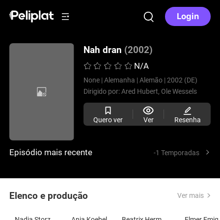
Login
Nah dran
(2002)
N/A
None |
Alemanha |
Alemão |
2002 (DE)
Dirigido por:
Ared Hubert,
Ole Wessels
Quero ver
Ver
Resenha
Episódio mais recente
-1 Temporadas
Elenco e produção
Ver mais
Nadja Storz
Anja Koebel
Beatrix Hermens
Elmer Emig