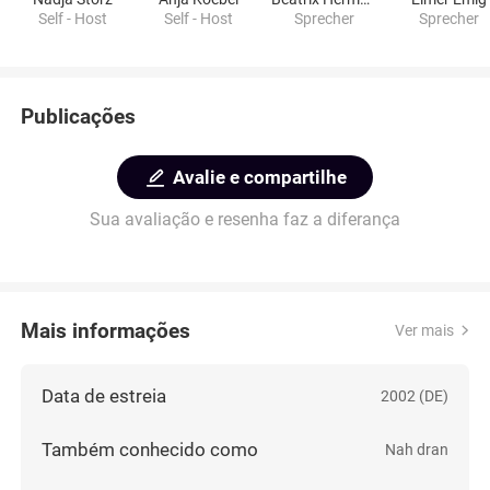
Self - Host
Self - Host
Sprecher
Sprecher
Publicações
Avalie e compartilhe
Sua avaliação e resenha faz a diferança
Mais informações
Ver mais
Data de estreia
2002 (DE)
Também conhecido como
Nah dran